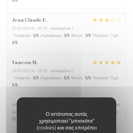
5
/5
Jean Claude
E
2026-08-04
- 20:30 - καλεσμένοι 1
Υπηρεσία
:
2
/5
Ατμόσφαιρα
:
3
/5
Μενού
:
3
/5
Ποιότητα / Τιμή
:
2
/5
Vanessa
M
2026-08-04
- 19:30 - καλεσμένοι 5
Υπηρεσία
:
5
/5
Ατμόσφαιρα
:
5
/5
Μενού
:
5
/5
Ποιότητα / Τιμή
:
5
/5
Une super soirée !un joli cadre, des tres bons plats et des
super serveuses sympas et souriante!merci on reviendra
Ο ιστότοπος αυτός
😊
χρησιμοποιεί "μπισκότα"
(cookies) και σας επιτρέπει