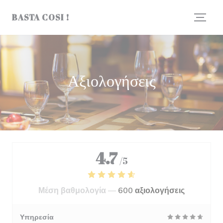
Πίνακας διαχείρισης "Μπισκότων" (Cookies)
BASTA COSI !
Αξιολογήσεις
4.7
/5
Μέση βαθμολογία —
600 αξιολογήσεις
Υπηρεσία