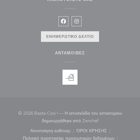
Facebook ((ανοίγει σε νέο παράθυρ
Instagram ((ανοίγει σε νέο π
ΕΝΗΜΕΡΩΤΙΚΌ ΔΕΛΤΊΟ
ΑΝΤΑΜΟΙΒΈΣ
© 2026 Basta Cosi ! — Η ιστοσελίδα του εστιατορίου
((ανοίγει σε νέο παρά
δημιουργήθηκε από
Zenchef
Αποποίηση ευθύνης
ΌΡΟΙ ΧΡΉΣΗΣ
((ανοίγει σε νέο παράθυρο))
((ανοίγει σε νέο παράθ
Πολιτική προστασίας προσωπικών δεδομένων