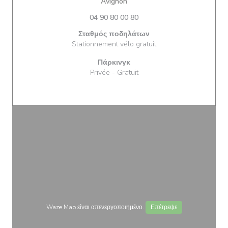
((ανοίγει σε νέο παράθυρο))
Avignon
04 90 80 00 80
Σταθμός ποδηλάτων
Stationnement vélo gratuit
Πάρκινγκ
Privée - Gratuit
Waze Map είναι απενεργοποιημένο.
Επέτρεψε