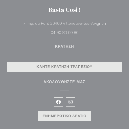
Basta Cosi !
((ανοίγει σε
7 Imp. du Pont 30400 Villeneuve-lès-Avignon
04 90 80 00 80
ΚΡΆΤΗΣΗ
ΚΆΝΤΕ ΚΡΆΤΗΣΗ ΤΡΑΠΕΖΙΟΎ
ΑΚΟΛΟΥΘΉΣΤΕ ΜΑΣ
Facebook ((ανοίγει σε νέο παράθυρ
Instagram ((ανοίγει σε νέο π
ΕΝΗΜΕΡΩΤΙΚΌ ΔΕΛΤΊΟ