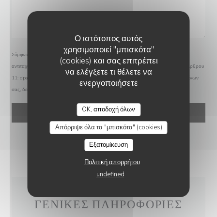
Ο ιστότοπος αυτός
χρησιμοποιεί "μπισκότα"
Σύμφωνα με τον κανονισμό προστασίας δεδομένων (GDPR), έχετε το δικαίωμα να
(cookies) και σας επιτρέπει
αντιταχθείτε σε εμπορικές επικοινωνίες. Μπορείτε να εγγραφείτε στο Μητρώο του Άρθρου
να ελέγξετε τι θέλετε να
11:
dpa.gr
. Για περισσότερες πληροφορίες σχετικά με την επεξεργασία των δεδομένων
ενεργοποιήσετε
σας, δείτε την
πολιτική απορρήτου
.
BASTA COSI !
OK, αποδοχή όλων
Απόρριψε όλα τα "μπισκότα" (cookies)
Εξατομίκευση
Πολιτική απορρήτου
undefined
ΓΕΝΙΚΈΣ ΠΛΗΡΟΦΟΡΊΕΣ