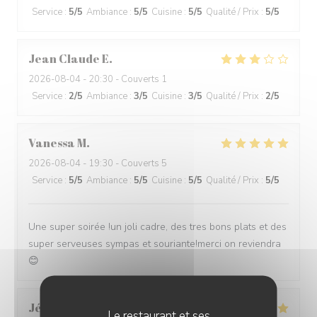
Service
:
5
/5
Ambiance
:
5
/5
Cuisine
:
5
/5
Qualité / Prix
:
5
/5
Jean Claude
E
2026-08-04
- 20:30 - Couverts 1
Service
:
2
/5
Ambiance
:
3
/5
Cuisine
:
3
/5
Qualité / Prix
:
2
/5
Vanessa
M
2026-08-04
- 19:30 - Couverts 5
Service
:
5
/5
Ambiance
:
5
/5
Cuisine
:
5
/5
Qualité / Prix
:
5
/5
Une super soirée !un joli cadre, des tres bons plats et des
super serveuses sympas et souriante!merci on reviendra
😊
Jérôme
T
Le restaurant et ses