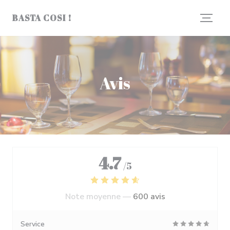
Personnalisation de vos choix en matière de cookies
BASTA COSI !
Avis
4.7
/5
Note moyenne —
600 avis
Service