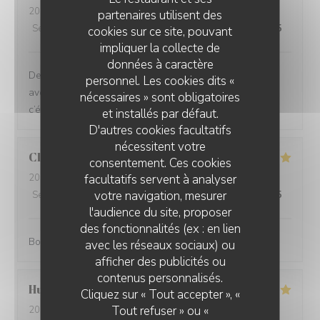
2026-08-02
- 12:00 - Couverts 3
partenaires utilisent des
Service
:
5
/5
Ambiance
:
5
/5
Cuisine
:
5
/5
Qualité / Prix
:
5
/5
cookies sur ce site, pouvant
impliquer la collecte de
données à caractère
Des plats d’une très grande qualité, et copieux. Nous
personnel. Les cookies dits «
avons pris une salade, du poulpe et des tagliatelles,
nécessaires » sont obligatoires
c’était excellent.
et installés par défaut.
D'autres cookies facultatifs
nécessitent votre
Claude
B
consentement. Ces cookies
facultatifs servent à analyser
2026-08-01
- 20:00 - Couverts 11
votre navigation, mesurer
Service
:
5
/5
Ambiance
:
5
/5
Cuisine
:
5
/5
Qualité / Prix
:
5
/5
l'audience du site, proposer
des fonctionnalités (ex : en lien
Bon accueil et service. Bonne qualité de la cuisine.
avec les réseaux sociaux) ou
afficher des publicités ou
BASTA COSI !
contenus personnalisés.
Hugues
D
Cliquez sur « Tout accepter », «
Tout refuser » ou «
2026-08-01
- 19:45 - Couverts 2