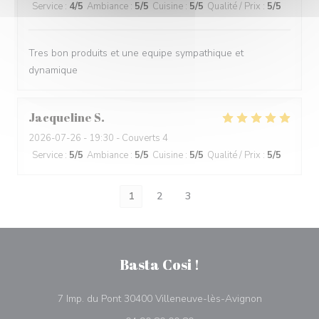
Service
:
4
/5
Ambiance
:
5
/5
Cuisine
:
5
/5
Qualité / Prix
:
5
/5
Tres bon produits et une equipe sympathique et
dynamique
Jacqueline
S
2026-07-26
- 19:30 - Couverts 4
Service
:
5
/5
Ambiance
:
5
/5
Cuisine
:
5
/5
Qualité / Prix
:
5
/5
1
2
3
Basta Cosi !
((ouvre une n
7 Imp. du Pont 30400 Villeneuve-lès-Avignon