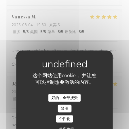
Vanessa
M
2026-08-04
- 19:30 - 来宾 5
服务
:
5
/5
氛围
:
5
/5
菜单
:
5
/5
质价比
:
5
/5
Une super soirée !un joli cadre, des tres bons plats et des
super serveuses sympas et souriante!merci on reviendra
😊
这个网站使用cookie， 并让您
可以控制想要激活的内容。
Jérôme
T
2026-08-02
- 12:00 - 来宾 3
好的，全部接受
服务
:
5
/5
氛围
:
5
/5
菜单
:
5
/5
质价比
:
5
/5
BASTA COSI !
禁用
Des plats d’une très grande qualité, et copieux. Nous
个性化
avons pris une salade, du poulpe et des tagliatelles,