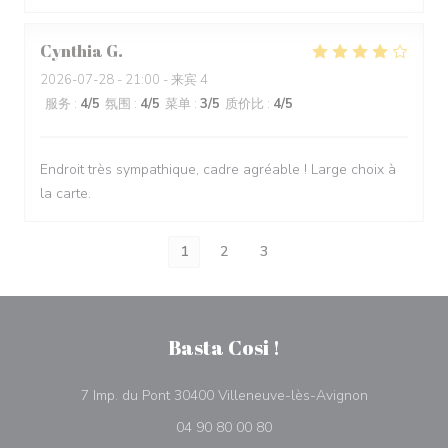
Cynthia
G
2026-07-28
- 21:00 - 来宾 4
服务
:
4
/5
氛围
:
4
/5
菜单
:
3
/5
质价比
:
4
/5
Endroit très sympathique, cadre agréable ! Large choix à
la carte.
1
2
3
Basta Cosi !
((在新窗口中
7 Imp. du Pont 30400 Villeneuve-lès-Avignon
04 90 80 00 80