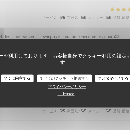
サービス
:
5
/5
雰囲気
:
5
/5
メニュー
:
5
/5
品質-価格
s et des super serveuses sympas et souriante!merci on reviendra😊
ーを利用しております。お客様自身でクッキー利用の設定
す。
サービス
:
5
/5
雰囲気
:
5
/5
メニュー
:
5
/5
品質-価格
BASTA COSI !
全てに同意する
すべてのクッキーを拒否する
カスタマイズする
 avons pris une salade, du poulpe et des tagliatelles, c’était excellent.
プライバシーポリシー
undefined
サービス
:
5
/5
雰囲気
:
5
/5
メニュー
:
5
/5
品質-価格