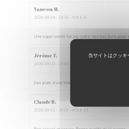
Vanessa
M
2026-08-04
- 19:30 - ゲスト 5
Une super soirée !un joli cadre, des tres bons plat
当サイトはクッキ
Jérôme
T
2026-08-02
- 12:00 - ゲスト 3
Des plats d’une très grande qualité, et copieux. Nous
Claude
B
2026-08-01
- 20:00 - ゲスト 11