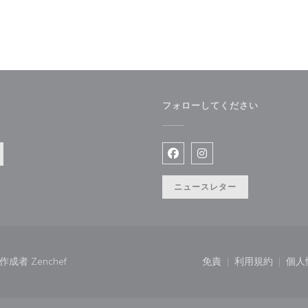
フォローしてください
Facebook ((新しいウィン
Instagram ((新
ニュースレター
((新しいウィンドウで開きます))
トの作成者
Zenchef
免責
利用規約
個人
((新しいウィンドウで
((新しいウ