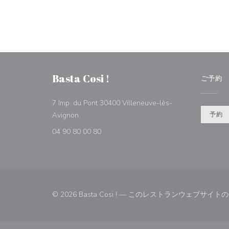
Basta Cosi !
ご予約
7 Imp. du Pont 30400 Villeneuve-lès-
((新しいウィンドウで開きます))
Avignon
予約
04 90 80 00 80
© 2026 Basta Cosi ! — このレストランウェブサイ