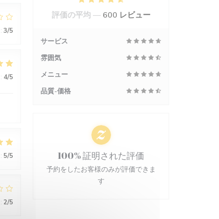
評価の平均 —
600 レビュー
:
3
/5
サービス
雰囲気
メニュー
:
4
/5
品質-価格
100% 証明された評価
:
5
/5
予約をしたお客様のみが評価できま
す
:
2
/5